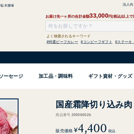
法人向
千駄木腰塚
33,000
お届け先一ヶ所の合計金額
円(税込)以上
よく検索されるキーワード
#特選ビーフカレー
#コンビーフギフト
#ステーキ
ソーセージ
加工品・調味料
ギフト資材・グッズ
国産霜降切り込み肉 
商品番号
20006002b
4,400
¥
販売価格
税込