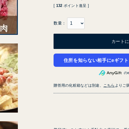
[
132
ポイント進呈 ]
カート
住所を知らない相手にeギフト
の
贈答用の化粧箱などは別途、
こちら
よりご