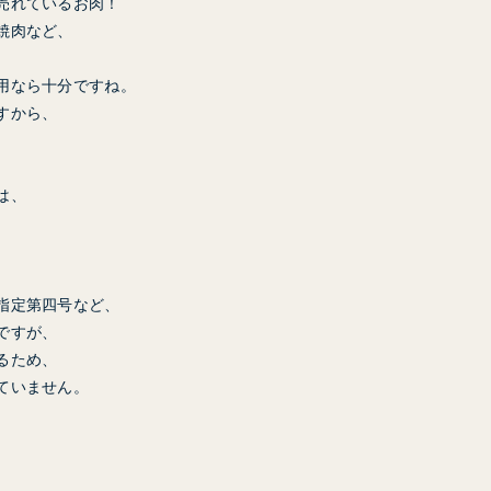
売れているお肉！
焼肉など、
。
用なら十分ですね。
すから、
は、
指定第四号など、
ですが、
るため、
ていません。