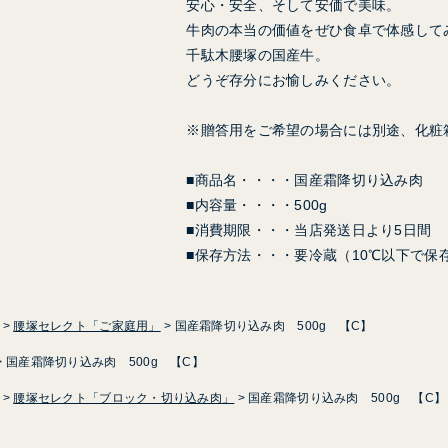
安心・安全、そして安価で美味。
牛肉の本当の価値をぜひ食卓で体感して
千駄木腰塚の国産牛。
どうぞ存分にお愉しみください。
※贈答用をご希望の場合には別途、化粧
■商品名・・・・国産霜降切り込み肉
■内容量・・・・500g
■消費期限・・・当店発送日より5日間
■保存方法・・・要冷蔵（10℃以下で保
腰塚セレクト「ご家庭用」
国産霜降切り込み肉 500g 【C】
国産霜降切り込み肉 500g 【C】
腰塚セレクト「ブロック・切り込み肉」
国産霜降切り込み肉 500g 【C】