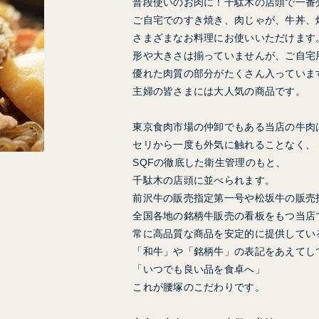
普段使いのお肉に！千駄木の店頭で一番
ご自宅でのすき焼き、肉じゃが、牛丼、
さまざまなお料理にお使いいただけます
形や大きさは揃っていませんが、ご自宅
優れた肉質の部分がたくさん入っていま
主婦の皆さまには大人気の商品です。
東京食肉市場の仲卸でもある当店の牛肉
セリから一度も外気に触れることなく、
SQFの徹底した衛生管理のもと、
千駄木の店頭に並べられます。
前沢牛の販売指定第一号や松坂牛の販売
全国各地の銘柄牛販売の看板をもつ当店
常に高品質な商品を安定的に提供してい
「和牛」や「銘柄牛」の表記をあえてし
「いつでも良い品を食卓へ」
これが腰塚のこだわりです。