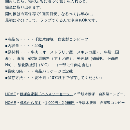
開封したら、箱のふちに沿って包丁を入れると、
簡単に取り出せます。
開封後は冷蔵保存で1週間目安、なるべくお早めに。
最初に小分けして、ラップでくるんで冷凍もOKです。
■商品名・・・・千駄木腰塚 自家製コンビーフ
■内容量・・・・400g
■原材料・・・牛肉（オーストラリア産、メキシコ産）、牛脂（国
産）、食塩、砂糖/ 調味料（アミノ酸）、発色剤（硝酸K、亜硝酸
Na）、酸化防止剤（V.C）、（一部に牛肉を含む）
■賞味期限・・・商品パッケージに記載
■保存方法・・・要冷蔵（10℃以下で保存してください）
HOME
腰塚自家製「ハム＆ソーセージ」
千駄木腰塚 自家製コンビーフ 
HOME
価格から探す
1,000円～2,999円
千駄木腰塚 自家製コンビーフ