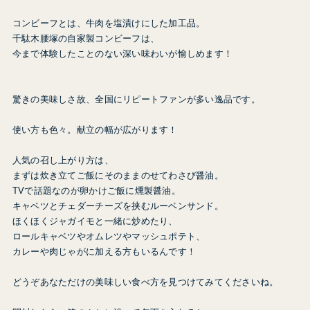
コンビーフとは、牛肉を塩漬けにした加工品。
千駄木腰塚の自家製コンビーフは、
今まで体験したことのない深い味わいが愉しめます！
驚きの美味しさ故、全国にリピートファンが多い逸品です。
使い方も色々。献立の幅が広がります！
人気の召し上がり方は、
まずは炊き立てご飯にそのままのせてわさび醤油。
TVで話題なのが卵かけご飯に燻製醤油。
キャベツとチェダーチーズを挟むルーベンサンド。
ほくほくジャガイモと一緒に炒めたり、
ロールキャベツやオムレツやマッシュポテト、
カレーや肉じゃがに加える方もいるんです！
どうぞあなただけの美味しい食べ方を見つけてみてくださいね。