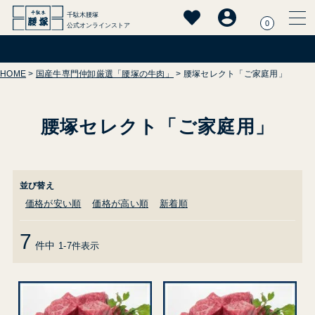
千駄木腰塚
0
公式オンラインストア
HOME
国産牛専門仲卸厳選「腰塚の牛肉」
腰塚セレクト「ご家庭用」
腰塚セレクト「ご家庭用」
並び替え
価格が安い順
価格が高い順
新着順
7
件中
1
-
7
件表示