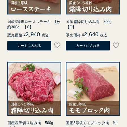
国産3等級ロースステーキ 1枚
国産霜降切り込み肉 300g
約300g 【C】
【C】
2,940
2,640
販売価格
¥
販売価格
¥
税込
税込
カートに入れる
カートに入れる
国産霜降切り込み肉 500g
国産3等級モモブロック肉 約