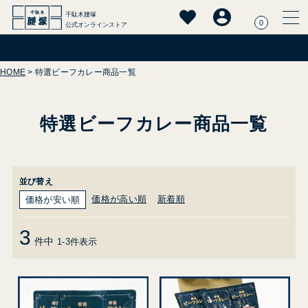
千駄木腰塚
0
公式オンラインストア
HOME
特選ビーフカレー商品一覧
特選ビーフカレー商品一覧
並び替え
価格が高い順
新着順
価格が安い順
3
件中
1
-
3
件表示