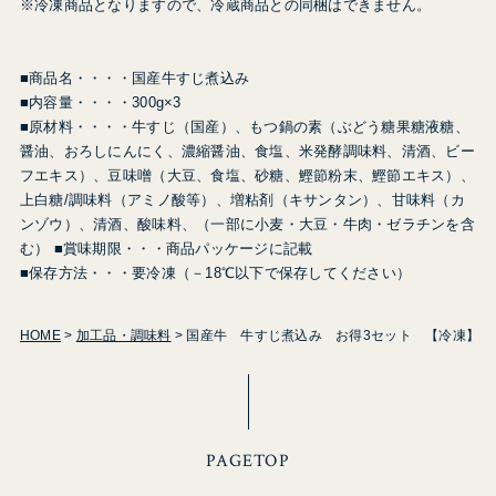
※冷凍商品となりますので、冷蔵商品との同梱はできません。
■商品名・・・・国産牛すじ煮込み
■内容量・・・・300g×3
■原材料・・・・牛すじ（国産）、もつ鍋の素（ぶどう糖果糖液糖、
醤油、おろしにんにく、濃縮醤油、食塩、米発酵調味料、清酒、ビー
フエキス）、豆味噌（大豆、食塩、砂糖、鰹節粉末、鰹節エキス）、
上白糖/調味料（アミノ酸等）、増粘剤（キサンタン）、甘味料（カ
ンゾウ）、清酒、酸味料、（一部に小麦・大豆・牛肉・ゼラチンを含
む） ■賞味期限・・・商品パッケージに記載
■保存方法・・・要冷凍（－18℃以下で保存してください）
HOME
加工品・調味料
国産牛 牛すじ煮込み お得3セット 【冷凍】
PAGETOP