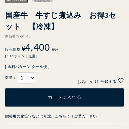
国産牛 牛すじ煮込み お得3セ
ット 【冷凍】
商品番号
gd345
4,400
¥
販売価格
税込
[
132
ポイント進呈 ]
送料パターン
クール便
お気に入りに登録する
カートに入れる
贈答用の化粧箱などは別途、
こちら
よりご購入下さい