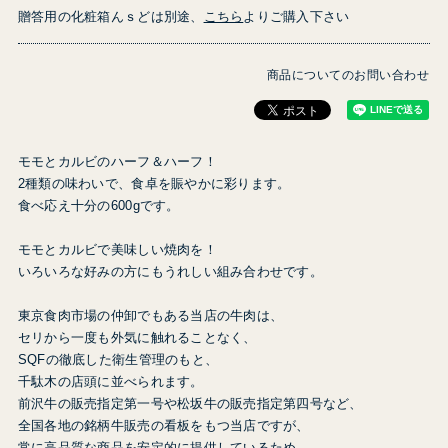
贈答用の化粧箱んｓどは別途、
こちら
よりご購入下さい
商品についてのお問い合わせ
モモとカルビのハーフ＆ハーフ！
2種類の味わいで、食卓を賑やかに彩ります。
食べ応え十分の600gです。
モモとカルビで美味しい焼肉を！
いろいろな好みの方にもうれしい組み合わせです。
東京食肉市場の仲卸でもある当店の牛肉は、
セリから一度も外気に触れることなく、
SQFの徹底した衛生管理のもと、
千駄木の店頭に並べられます。
前沢牛の販売指定第一号や松坂牛の販売指定第四号など、
全国各地の銘柄牛販売の看板をもつ当店ですが、
常に高品質な商品を安定的に提供しているため、