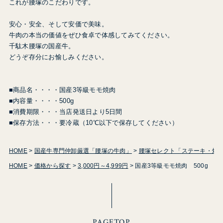
これが腰塚のこだわりです。
安心・安全、そして安価で美味。
牛肉の本当の価値をぜひ食卓で体感してみてください。
千駄木腰塚の国産牛。
どうぞ存分にお愉しみください。
■商品名・・・・国産3等級モモ焼肉
■内容量・・・・500g
■消費期限・・・当店発送日より5日間
■保存方法・・・要冷蔵（10℃以下で保存してください）
HOME
国産牛専門仲卸厳選「腰塚の牛肉」
腰塚セレクト「ステーキ・焼
HOME
価格から探す
3,000円～4,999円
国産3等級モモ焼肉 500g 【
PAGETOP