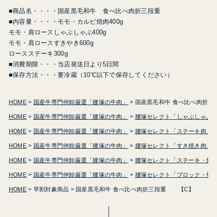
■商品名・・・・国産黒毛和牛 食べ比べ肉折三段重
■内容量・・・・モモ・カルビ焼肉400g
モモ・肩ロースしゃぶしゃぶ400g
モモ・肩ロースすきやき600g
ロースステーキ300g
■消費期限・・・当店発送日より5日間
■保存方法・・・要冷蔵（10℃以下で保存してください）
HOME
国産牛専門仲卸厳選「腰塚の牛肉」
国産黒毛和牛 食べ比べ肉折
HOME
国産牛専門仲卸厳選「腰塚の牛肉」
腰塚セレクト「しゃぶしゃぶ
HOME
国産牛専門仲卸厳選「腰塚の牛肉」
腰塚セレクト「ステーキ肉」
HOME
国産牛専門仲卸厳選「腰塚の牛肉」
腰塚セレクト「すき焼き肉」
HOME
国産牛専門仲卸厳選「腰塚の牛肉」
腰塚セレクト「ステーキ・焼
HOME
国産牛専門仲卸厳選「腰塚の牛肉」
腰塚セレクト「ブロック・切
HOME
早割対象商品
国産黒毛和牛 食べ比べ肉折三段重 【C】