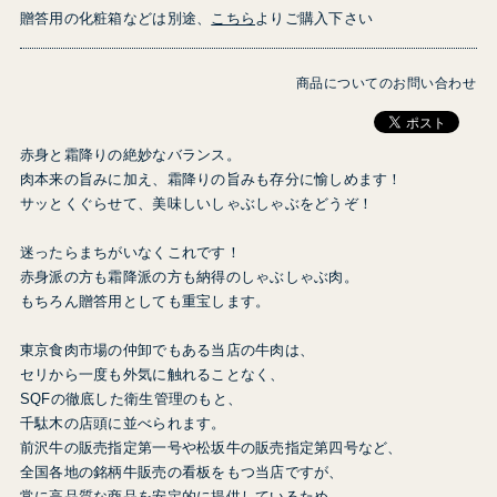
贈答用の化粧箱などは別途、
こちら
よりご購入下さい
商品についてのお問い合わせ
赤身と霜降りの絶妙なバランス。
肉本来の旨みに加え、霜降りの旨みも存分に愉しめます！
サッとくぐらせて、美味しいしゃぶしゃぶをどうぞ！
迷ったらまちがいなくこれです！
赤身派の方も霜降派の方も納得のしゃぶしゃぶ肉。
もちろん贈答用としても重宝します。
東京食肉市場の仲卸でもある当店の牛肉は、
セリから一度も外気に触れることなく、
SQFの徹底した衛生管理のもと、
千駄木の店頭に並べられます。
前沢牛の販売指定第一号や松坂牛の販売指定第四号など、
全国各地の銘柄牛販売の看板をもつ当店ですが、
常に高品質な商品を安定的に提供しているため、