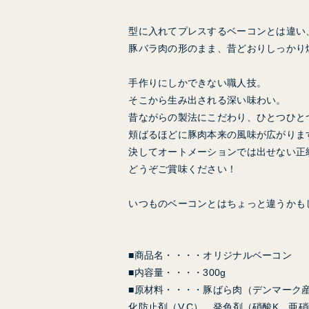
型に入れてプレスするベーコンとは違い
豚バラ肉の形のまま、昔どおりしっかり
手作りにしかできない職人技。
そこから生み出される深い味わい。
昔ながらの製法にこだわり、ひとつひと
頬ばるほどに豚肉本来の風味が広がりま
決してオートメーションでは出せない正
どうぞご賞味ください！
いつものベーコンとはちょっと違うかも
■商品名・・・・オリジナルベーコン
■内容量・・・・300g
■原材料・・・・豚ばら肉（デンマーク産
化防止剤（V.C）、発色剤（硝酸K、亜