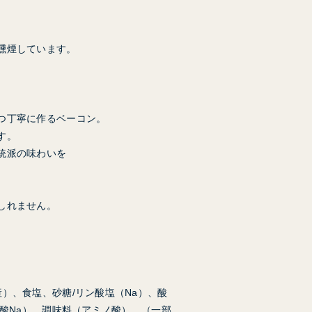
、
燻煙しています。
つ丁寧に作るベーコン。
す。
統派の味わいを
しれません。
）、食塩、砂糖/リン酸塩（Na）、酸
硝酸Na）、調味料（アミノ酸）、（一部