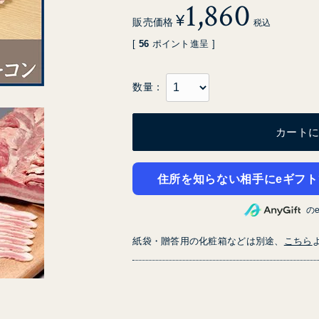
1,860
¥
販売価格
税込
[
56
ポイント進呈 ]
カート
住所を知らない相手にeギフト
の
紙袋・贈答用の化粧箱などは別途、
こちら