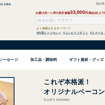
法人向
千駄木腰塚
33,000
お届け先一ヶ所の合計金額
円(税込)以上
よく検索されるキーワード
#特選ビーフカレー
#コンビーフギフト
#ステーキ
ソーセージ
加工品・調味料
ギフト資材・グッズ
これぞ本格派！
オリジナルベーコン
商品番号
25100092