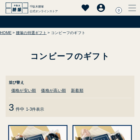
千駄木腰塚
0
公式オンラインストア
HOME
腰塚の特選ギフト
コンビーフのギフト
コンビーフのギフト
並び替え
価格が安い順
価格が高い順
新着順
3
件中
1
-
3
件表示